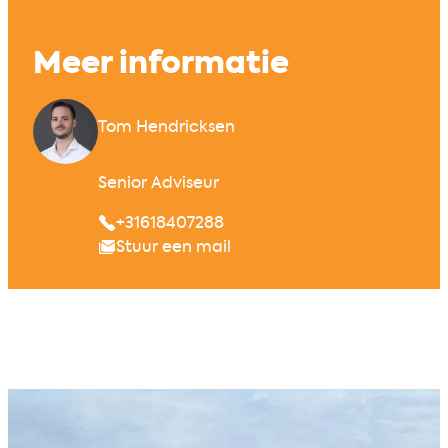
Meer informatie
Tom Hendricksen
Senior Adviseur
+31618407288
Stuur een mail