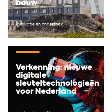
bouw
Evaluatie en onderzoek
Verkenning: nieuwe
digitale
sleuteltechnologieën
voor Nederland