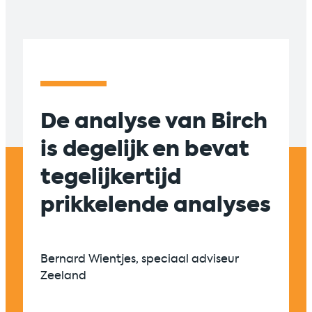
De analyse van Birch
Suc
is degelijk en bevat
sam
tegelijkertijd
tus
prikkelende analyses
en 
zic
én 
Bernard Wientjes, speciaal adviseur
Zeeland