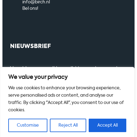
info@birch.nl
Bel ons!
NIEUWSBRIEF
Voer hier uw email in om lid te worden van de
nieuwsbrief.
We value your privacy
We use cookies to enhance your browsing experience,
serve personalised ads or content, and analyse our
traffic. By clicking "Accept All", you consent to our use of
cookies.
Disclaimer
Werken bij
© 2026 Birch
Customise
Reject All
Accept All