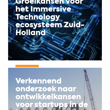
Groeikansen voor
het Immersive
Technology
ecosysteem Zuid-
Holland
Verkennend
onderzoek naar
ontwikkelkansen
voor startups in de