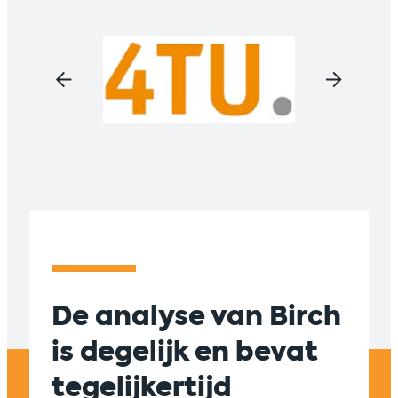
De analyse van Birch
Suc
is degelijk en bevat
sam
tegelijkertijd
tus