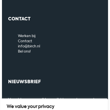
CONTACT
Werken bij
Contact
info@birch.nl
Bel ons!
NIEUWSBRIEF
Voer hier uw email in om lid te worden van de
nieuwsbrief.
We value your privacy