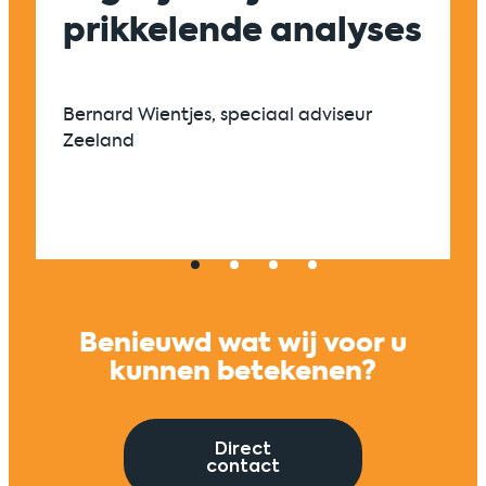
prikkelende analyses
en 
zic
én 
Bernard Wientjes, speciaal adviseur
Zeeland
Univers
Benieuwd wat wij voor u
kunnen betekenen?
Direct
contact