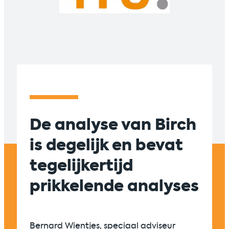
De analyse van Birch
Suc
is degelijk en bevat
sam
tegelijkertijd
tus
prikkelende analyses
en 
zic
én 
Bernard Wientjes, speciaal adviseur