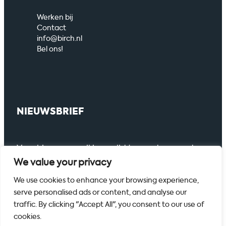
Werken bij
Contact
info@birch.nl
Bel ons!
NIEUWSBRIEF
Voer hier uw email in om lid te worden van de
nieuwsbrief.
We value your privacy
We use cookies to enhance your browsing experience,
serve personalised ads or content, and analyse our
traffic. By clicking "Accept All", you consent to our use of
cookies.