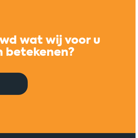
nwerking
Meer innovatiekra
 en
opgeleide vakmens
wd wat wij voor u
aar
maritieme regio R
n betekenen?
ept
Maritiem TechPlatform