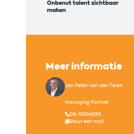
Onbenut talent zichtbaar
maken
Meer informatie
Jan Peter van den Toren
Managing Partner
06-18304850
Stuur een mail