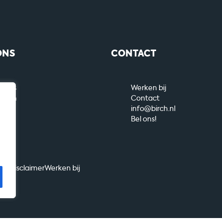
ONS
CONTACT
r ons
Werken bij
nsten
Contact
ueel
info@birch.nl
es
Bel ons!
Disclaimer
Werken bij
rch