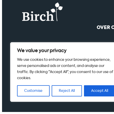
OVER 
Ove
We value your privacy
Die
Act
We use cookies to enhance your browsing experience,
Cas
serve personalised ads or content, and analyse our
traffic. By clicking "Accept All", you consent to our use of
cookies.
© 2026 Bi
Customise
Reject All
Accept All