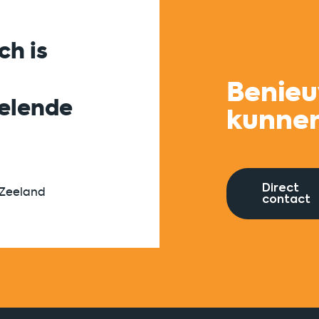
ch is
Succesvolle same
tussen corporates
Benieu
kelende
startups is zichtb
kunne
gemaakt én verdi
Direct
 Zeeland
Universiteit Utrecht
contact