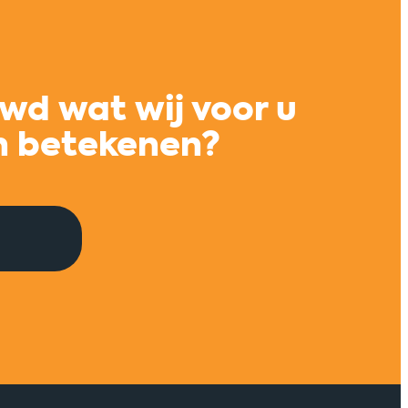
nwerking
Meer innovatiekra
 en
opgeleide vakmens
wd wat wij voor u
aar
maritieme regio R
n betekenen?
ept
Maritiem TechPlatform