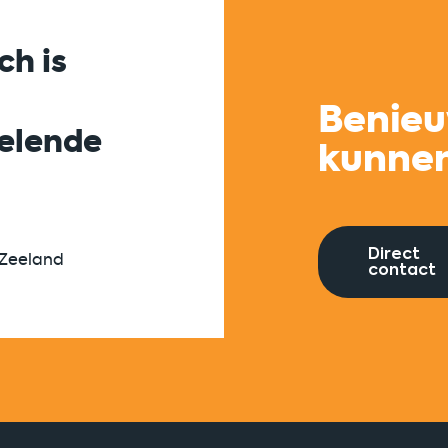
ch is
Succesvolle same
tussen corporates
Benieu
kelende
startups is zichtb
kunne
gemaakt én verdi
Direct
 Zeeland
Universiteit Utrecht
contact