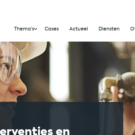
Thema’s
Cases
Actueel
Diensten
O
terventies en