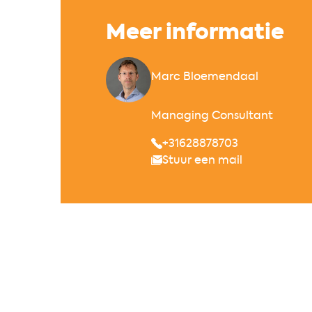
Meer informatie
Marc Bloemendaal
Managing Consultant
+31628878703
Stuur een mail