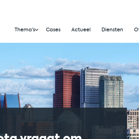
Thema’s
Cases
Actueel
Diensten
O
ota vraagt om