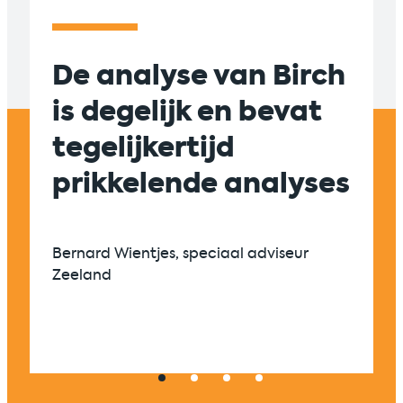
De analyse van Birch
Suc
is degelijk en bevat
sam
tegelijkertijd
tus
prikkelende analyses
en 
zic
én 
Bernard Wientjes, speciaal adviseur
Zeeland
Univers