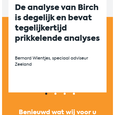
De analyse van Birch
Suc
is degelijk en bevat
sam
tegelijkertijd
tus
prikkelende analyses
en 
zic
én 
Bernard Wientjes, speciaal adviseur
Zeeland
Univers
Benieuwd wat wij voor u