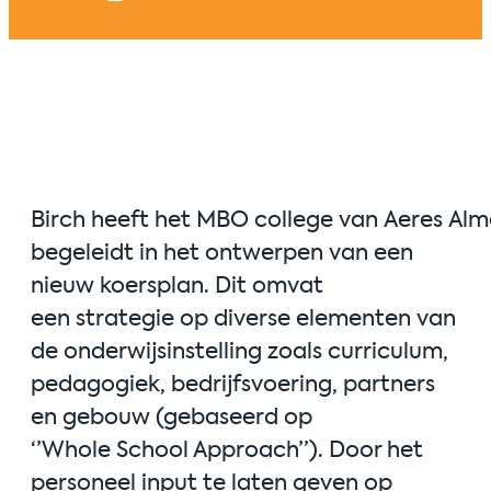
Birch
h
eeft
het
MBO
college
van
Aeres
Alm
begeleidt in het ontwerpen van een
nieu
w koersplan. Dit omvat
een
strategie
op diverse elementen van
de onderwijsinstelling zoals curriculum,
pedagogiek, bedrijfsvoering, partners
en gebou
w (gebaseerd op
‘’
Whole
School Approach’’)
. Door het
personeel input te laten geven op