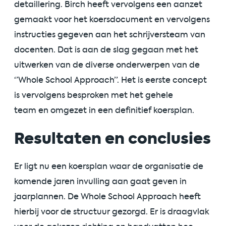
detaillering.
Birch
heeft vervolgens
een aanzet
gemaakt voor het
koers
document en vervolgens
instructies gegeven aan
het
schrijversteam
van
docenten
.
D
at
is
aan de slag gegaan met het
uitwerken van
de diverse
onderwerpen van de
‘’
Whole
School Approach’’.
Het is
eerste concept
is
ver
volgens
besproken met het gehele
team
en
omgezet in een defin
i
tief koersplan.
Resultaten en conclusies
Er ligt nu een koersplan waar de organisatie de
komende jaren invulling aan gaat geven in
jaarplannen. De Whole School Approach heeft
hierbij voor de structuur gezorgd. Er is draagvlak