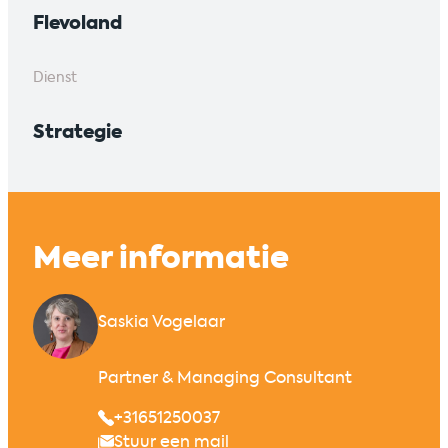
Flevoland
Dienst
Strategie
Meer informatie
Saskia Vogelaar
Partner & Managing Consultant
+31651250037
Stuur een mail