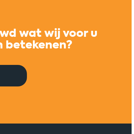
nwerking
Meer innovatiekra
 en
opgeleide vakmens
wd wat wij voor u
aar
maritieme regio R
n betekenen?
ept
Maritiem TechPlatform