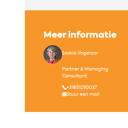
Meer informatie
Saskia Vogelaar
Partner & Managing
Consultant
+31651250037
Stuur een mail