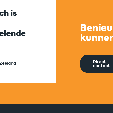
ch is
Succesvolle same
tussen corporates
Benieu
kelende
startups is zichtb
kunne
gemaakt én verdi
Direct
 Zeeland
Universiteit Utrecht
contact