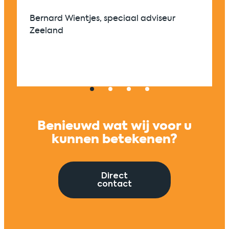
én 
Bernard Wientjes, speciaal adviseur
Zeeland
Univers
Benieuwd wat wij voor u
kunnen betekenen?
Direct
contact