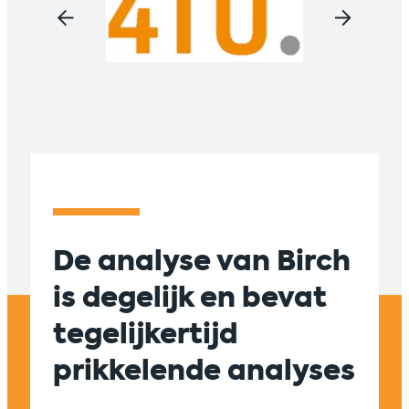
De analyse van Birch
Suc
is degelijk en bevat
sam
tegelijkertijd
tus
prikkelende analyses
en 
zic