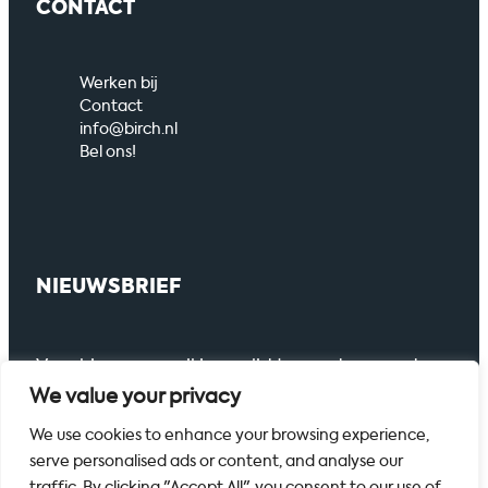
CONTACT
Werken bij
Contact
info@birch.nl
Bel ons!
NIEUWSBRIEF
Voer hier uw email in om lid te worden van de
nieuwsbrief.
We value your privacy
We use cookies to enhance your browsing experience,
serve personalised ads or content, and analyse our
traffic. By clicking "Accept All", you consent to our use of