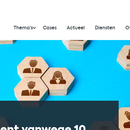
Thema’s
Cases
Actueel
Diensten
O
ent vanwege 10