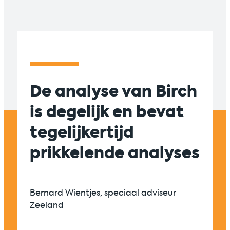
De analyse van Birch
Suc
is degelijk en bevat
sam
tegelijkertijd
tus
prikkelende analyses
en 
zic
én 
Bernard Wientjes, speciaal adviseur
Zeeland