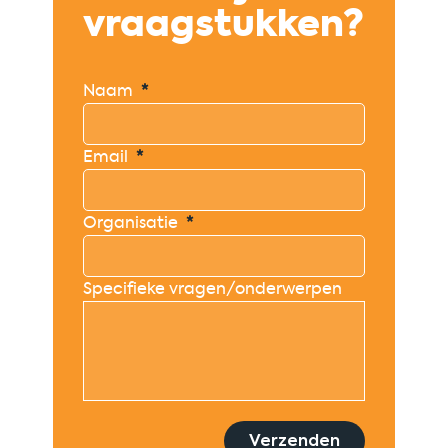
vraagstukken?
Naam
*
Email
*
Organisatie
*
Specifieke vragen/onderwerpen