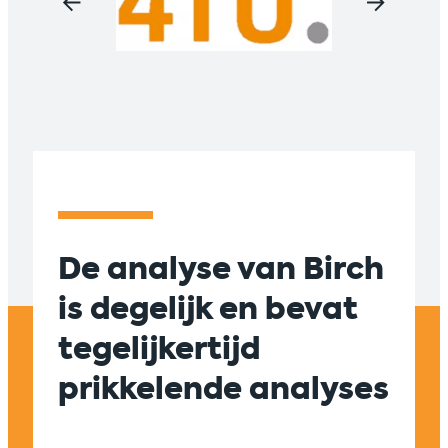
De analyse van Birch
Suc
is degelijk en bevat
sam
tegelijkertijd
tus
prikkelende analyses
en 
zic