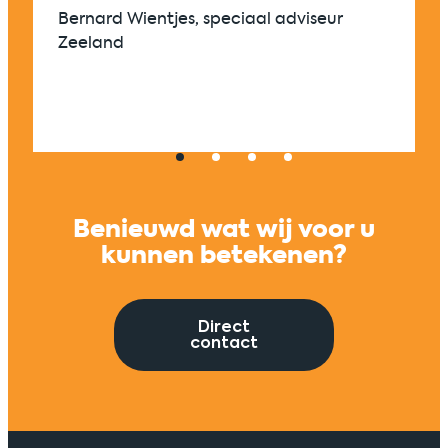
én 
Bernard Wientjes, speciaal adviseur
Zeeland
Univers
Benieuwd wat wij voor u
kunnen betekenen?
Direct
contact